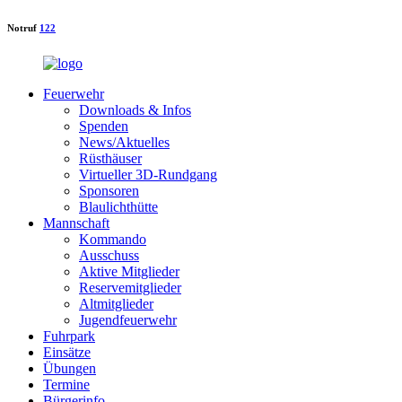
Notruf
122
Feuerwehr
Downloads & Infos
Spenden
News/Aktuelles
Rüsthäuser
Virtueller 3D-Rundgang
Sponsoren
Blaulichthütte
Mannschaft
Kommando
Ausschuss
Aktive Mitglieder
Reservemitglieder
Altmitglieder
Jugendfeuerwehr
Fuhrpark
Einsätze
Übungen
Termine
Bürgerinfo