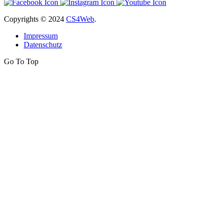
Copyrights
© 2024
CS4Web
.
Impressum
Datenschutz
Go To Top
Close
this
module
Aktueller Virtueller 3D-
Rundgang jetzt online!
Der neue virtuelle
3D-Rundgang
der
Feuerwache
Bad Kleinkirchheim
ist jetzt online!
Entdecken Sie das Rüsthaus und den Fuhrpark der
Feuerwehr bequem von überall aus – interaktiv,
modern und in beeindruckender 360°-Ansicht.
Jetzt gleich starten und die Feuerwache virtuell
erleben!