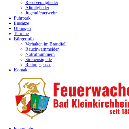
Reservemitglieder
Altmitglieder
Jugendfeuerwehr
Fuhrpark
Einsätze
Übungen
Termine
Bürgerinfo
Verhalten im Brandfall
Rauchwarnmelder
Notrufnummern
Sirenensignale
Rettungsgasse
Kontakt
Feuerwehr