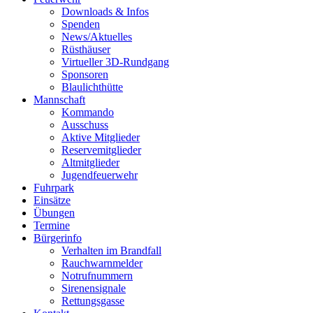
Downloads & Infos
Spenden
News/Aktuelles
Rüsthäuser
Virtueller 3D-Rundgang
Sponsoren
Blaulichthütte
Mannschaft
Kommando
Ausschuss
Aktive Mitglieder
Reservemitglieder
Altmitglieder
Jugendfeuerwehr
Fuhrpark
Einsätze
Übungen
Termine
Bürgerinfo
Verhalten im Brandfall
Rauchwarnmelder
Notrufnummern
Sirenensignale
Rettungsgasse