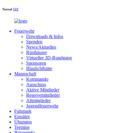
Notruf
122
Feuerwehr
Downloads & Infos
Spenden
News/Aktuelles
Rüsthäuser
Virtueller 3D-Rundgang
Sponsoren
Blaulichthütte
Mannschaft
Kommando
Ausschuss
Aktive Mitglieder
Reservemitglieder
Altmitglieder
Jugendfeuerwehr
Fuhrpark
Einsätze
Übungen
Termine
Bürgerinfo