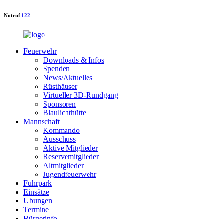
Notruf
122
Feuerwehr
Downloads & Infos
Spenden
News/Aktuelles
Rüsthäuser
Virtueller 3D-Rundgang
Sponsoren
Blaulichthütte
Mannschaft
Kommando
Ausschuss
Aktive Mitglieder
Reservemitglieder
Altmitglieder
Jugendfeuerwehr
Fuhrpark
Einsätze
Übungen
Termine
Bürgerinfo