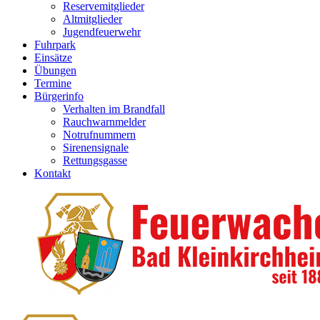
Reservemitglieder
Altmitglieder
Jugendfeuerwehr
Fuhrpark
Einsätze
Übungen
Termine
Bürgerinfo
Verhalten im Brandfall
Rauchwarnmelder
Notrufnummern
Sirenensignale
Rettungsgasse
Kontakt