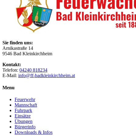
Sie finden uns:
Arnikastraße 14
9546 Bad Kleinkirchheim
Kontakt:
Telefon:
04240 818234
E-Mail:
info@ff-badkleinkirchheim.at
Menu
Feuerwehr
Mannschaft
Fuhrpark
Einsätze
Übungen
Bürgerinfo
Downloads & Infos