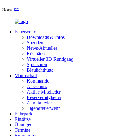
Notruf
122
Feuerwehr
Downloads & Infos
Spenden
News/Aktuelles
Rüsthäuser
Virtueller 3D-Rundgang
Sponsoren
Blaulichthütte
Mannschaft
Kommando
Ausschuss
Aktive Mitglieder
Reservemitglieder
Altmitglieder
Jugendfeuerwehr
Fuhrpark
Einsätze
Übungen
Termine
Bürgerinfo