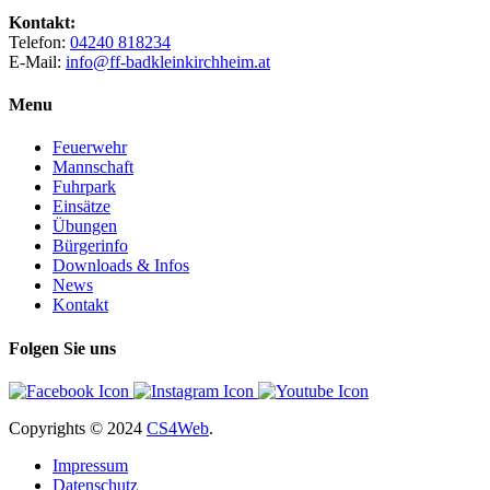
Kontakt:
Telefon:
04240 818234
E-Mail:
info@ff-badkleinkirchheim.at
Menu
Feuerwehr
Mannschaft
Fuhrpark
Einsätze
Übungen
Bürgerinfo
Downloads & Infos
News
Kontakt
Folgen Sie uns
Copyrights
© 2024
CS4Web
.
Impressum
Datenschutz