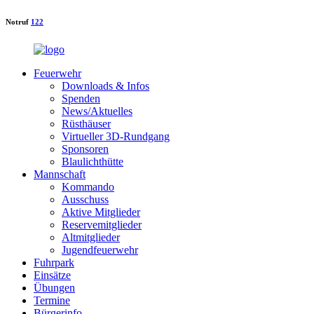
Notruf
122
Feuerwehr
Downloads & Infos
Spenden
News/Aktuelles
Rüsthäuser
Virtueller 3D-Rundgang
Sponsoren
Blaulichthütte
Mannschaft
Kommando
Ausschuss
Aktive Mitglieder
Reservemitglieder
Altmitglieder
Jugendfeuerwehr
Fuhrpark
Einsätze
Übungen
Termine
Bürgerinfo