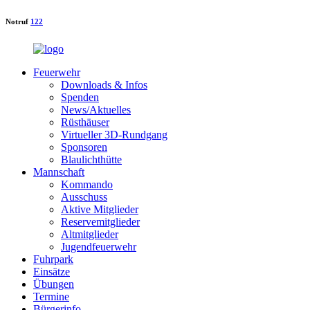
Notruf
122
Feuerwehr
Downloads & Infos
Spenden
News/Aktuelles
Rüsthäuser
Virtueller 3D-Rundgang
Sponsoren
Blaulichthütte
Mannschaft
Kommando
Ausschuss
Aktive Mitglieder
Reservemitglieder
Altmitglieder
Jugendfeuerwehr
Fuhrpark
Einsätze
Übungen
Termine
Bürgerinfo