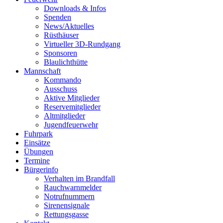
Downloads & Infos
Spenden
News/Aktuelles
Rüsthäuser
Virtueller 3D-Rundgang
Sponsoren
Blaulichthütte
Mannschaft
Kommando
Ausschuss
Aktive Mitglieder
Reservemitglieder
Altmitglieder
Jugendfeuerwehr
Fuhrpark
Einsätze
Übungen
Termine
Bürgerinfo
Verhalten im Brandfall
Rauchwarnmelder
Notrufnummern
Sirenensignale
Rettungsgasse