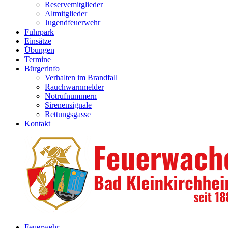
Reservemitglieder
Altmitglieder
Jugendfeuerwehr
Fuhrpark
Einsätze
Übungen
Termine
Bürgerinfo
Verhalten im Brandfall
Rauchwarnmelder
Notrufnummern
Sirenensignale
Rettungsgasse
Kontakt
Feuerwehr