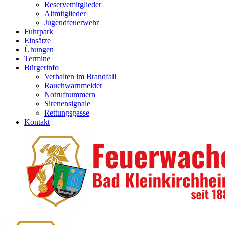
Reservemitglieder
Altmitglieder
Jugendfeuerwehr
Fuhrpark
Einsätze
Übungen
Termine
Bürgerinfo
Verhalten im Brandfall
Rauchwarnmelder
Notrufnummern
Sirenensignale
Rettungsgasse
Kontakt