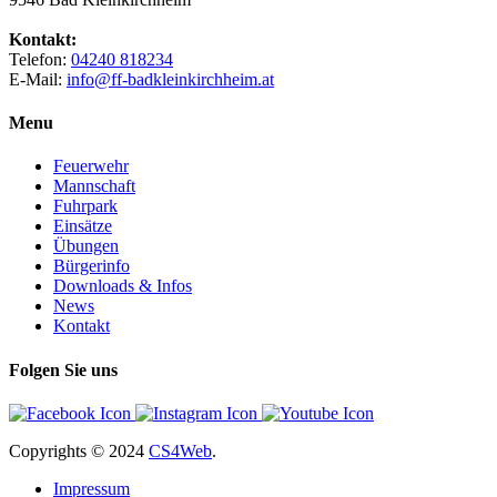
Kontakt:
Telefon:
04240 818234
E-Mail:
info@ff-badkleinkirchheim.at
Menu
Feuerwehr
Mannschaft
Fuhrpark
Einsätze
Übungen
Bürgerinfo
Downloads & Infos
News
Kontakt
Folgen Sie uns
Copyrights
© 2024
CS4Web
.
Impressum