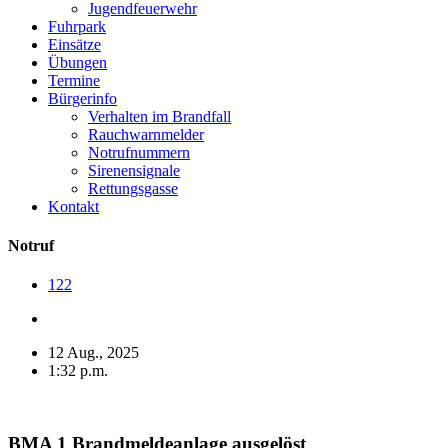
Jugendfeuerwehr
Fuhrpark
Einsätze
Übungen
Termine
Bürgerinfo
Verhalten im Brandfall
Rauchwarnmelder
Notrufnummern
Sirenensignale
Rettungsgasse
Kontakt
Notruf
122
12 Aug., 2025
1:32 p.m.
BMA 1 Brandmeldeanlage ausgelöst