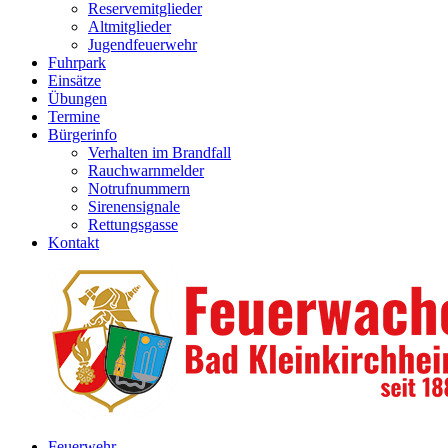
Reservemitglieder
Altmitglieder
Jugendfeuerwehr
Fuhrpark
Einsätze
Übungen
Termine
Bürgerinfo
Verhalten im Brandfall
Rauchwarnmelder
Notrufnummern
Sirenensignale
Rettungsgasse
Kontakt
Feuerwehr