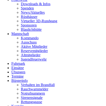
Downloads & Infos
Spenden
News/Aktuelles
Rüsthäuser
Virtueller 3D-Rundgang
Sponsoren
Blaulichthütte
Mannschaft
Kommando
Ausschuss
Aktive Mitglieder
Reservemitglieder
Altmitglieder
Jugendfeuerwehr
Fuhrpark
Einsätze
Übungen
Termine
Bürgerinfo
Verhalten im Brandfall
Rauchwarnmelder
Notrufnummern
Sirenensignale
Rettungsgasse