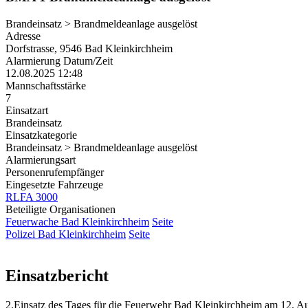
Brandeinsatz > Brandmeldeanlage ausgelöst
Adresse
Dorfstrasse, 9546 Bad Kleinkirchheim
Alarmierung Datum/Zeit
12.08.2025 12:48
Mannschaftsstärke
7
Einsatzart
Brandeinsatz
Einsatzkategorie
Brandeinsatz > Brandmeldeanlage ausgelöst
Alarmierungsart
Personenrufempfänger
Eingesetzte Fahrzeuge
RLFA 3000
Beteiligte Organisationen
Feuerwache Bad Kleinkirchheim
Seite
Polizei Bad Kleinkirchheim
Seite
Einsatzbericht
2.Einsatz des Tages für die Feuerwehr Bad Kleinkirchheim am 12. A