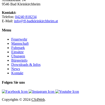
9546 Bad Kleinkirchheim
Kontakt:
Telefon:
04240 818234
E-Mail:
info@ff-badkleinkirchheim.at
Menu
Feuerwehr
Mannschaft
Fuhrpark
Einsätze
Übungen
Bürgerinfo
Downloads & Infos
News
Kontakt
Folgen Sie uns
Copyrights
© 2024
CS4Web
.