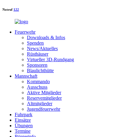
Notruf
122
Feuerwehr
Downloads & Infos
Spenden
News/Aktuelles
Rüsthäuser
Virtueller 3D-Rundgang
Sponsoren
Blaulichthütte
Mannschaft
Kommando
Ausschuss
Aktive Mitglieder
Reservemitglieder
Altmitglieder
Jugendfeuerwehr
Fuhrpark
Einsätze
Übungen
Termine
Bürgerinfo