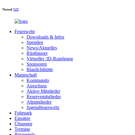
Notruf
122
Feuerwehr
Downloads & Infos
Spenden
News/Aktuelles
Rüsthäuser
Virtueller 3D-Rundgang
Sponsoren
Blaulichthütte
Mannschaft
Kommando
Ausschuss
Aktive Mitglieder
Reservemitglieder
Altmitglieder
Jugendfeuerwehr
Fuhrpark
Einsätze
Übungen
Termine
Bürgerinfo