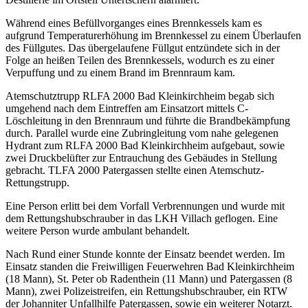
Während eines Befüllvorganges eines Brennkessels kam es
aufgrund Temperaturerhöhung im Brennkessel zu einem Überlaufen
des Füllgutes. Das übergelaufene Füllgut entzündete sich in der
Folge an heißen Teilen des Brennkessels, wodurch es zu einer
Verpuffung und zu einem Brand im Brennraum kam.
Atemschutztrupp RLFA 2000 Bad Kleinkirchheim begab sich
umgehend nach dem Eintreffen am Einsatzort mittels C-
Löschleitung in den Brennraum und führte die Brandbekämpfung
durch. Parallel wurde eine Zubringleitung vom nahe gelegenen
Hydrant zum RLFA 2000 Bad Kleinkirchheim aufgebaut, sowie
zwei Druckbelüfter zur Entrauchung des Gebäudes in Stellung
gebracht. TLFA 2000 Patergassen stellte einen Atemschutz-
Rettungstrupp.
Eine Person erlitt bei dem Vorfall Verbrennungen und wurde mit
dem Rettungshubschrauber in das LKH Villach geflogen. Eine
weitere Person wurde ambulant behandelt.
Nach Rund einer Stunde konnte der Einsatz beendet werden. Im
Einsatz standen die Freiwilligen Feuerwehren Bad Kleinkirchheim
(18 Mann), St. Peter ob Radenthein (11 Mann) und Patergassen (8
Mann), zwei Polizeistreifen, ein Rettungshubschrauber, ein RTW
der Johanniter Unfallhilfe Patergassen, sowie ein weiterer Notarzt.