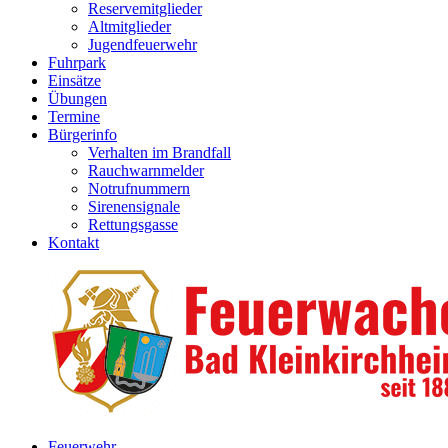
Reservemitglieder
Altmitglieder
Jugendfeuerwehr
Fuhrpark
Einsätze
Übungen
Termine
Bürgerinfo
Verhalten im Brandfall
Rauchwarnmelder
Notrufnummern
Sirenensignale
Rettungsgasse
Kontakt
Feuerwehr