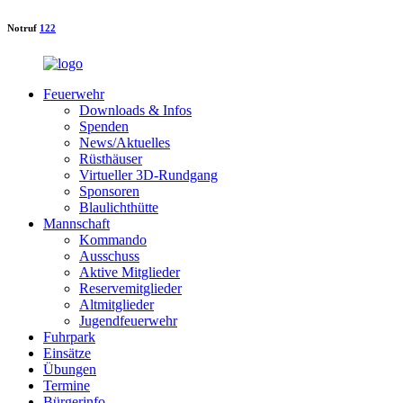
Notruf
122
Feuerwehr
Downloads & Infos
Spenden
News/Aktuelles
Rüsthäuser
Virtueller 3D-Rundgang
Sponsoren
Blaulichthütte
Mannschaft
Kommando
Ausschuss
Aktive Mitglieder
Reservemitglieder
Altmitglieder
Jugendfeuerwehr
Fuhrpark
Einsätze
Übungen
Termine
Bürgerinfo