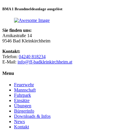
BMA 1 Brandmeldeanlage ausgelöst
Sie finden uns:
Arnikastraße 14
9546 Bad Kleinkirchheim
Kontakt:
Telefon:
04240 818234
E-Mail:
info@ff-badkleinkirchheim.at
Menu
Feuerwehr
Mannschaft
Fuhrpark
Einsätze
Übungen
Bürgerinfo
Downloads & Infos
News
Kontakt