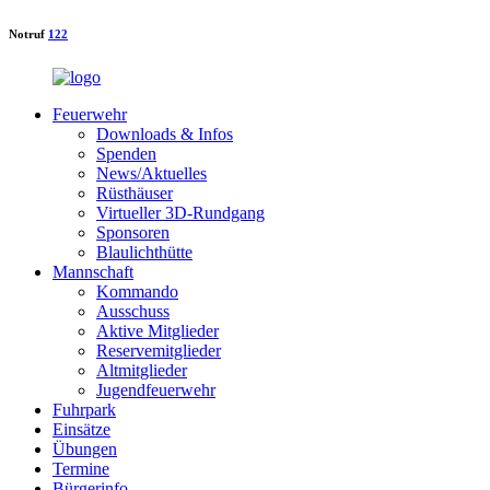
Notruf
122
Feuerwehr
Downloads & Infos
Spenden
News/Aktuelles
Rüsthäuser
Virtueller 3D-Rundgang
Sponsoren
Blaulichthütte
Mannschaft
Kommando
Ausschuss
Aktive Mitglieder
Reservemitglieder
Altmitglieder
Jugendfeuerwehr
Fuhrpark
Einsätze
Übungen
Termine
Bürgerinfo