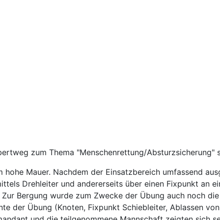
bertweg zum Thema "Menschenrettung/Absturzsicherung" s
m hohe Mauer. Nachdem der Einsatzbereich umfassend ausg
ittels Drehleiter und andererseits über einen Fixpunkt an 
n. Zur Bergung wurde zum Zwecke der Übung auch noch die 
nte der Übung (Knoten, Fixpunkt Schiebleiter, Ablassen vo
mmandant und die teilgenommene Mannschaft zeigten sich se