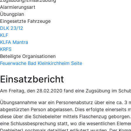
Alarmierungsart
Übungplan
Eingesetzte Fahrzeuge
DLK 23/12
KLF
KLFA Mantra
KRFS
Beteiligte Organisationen
Feuerwache Bad Kleinkirchheim
Seite
Einsatzbericht
Am Freitag, den 28.02.2020 fand eine Zugsübung im Schu
Übungsannahme war ein Personenabsturz über eine ca. 3 
abgestürzten Person abgelassen. Dies erfolgte einerseits m
diese über die Schiebeleiter mittels Flaschenzug geborge
eine Schlussbesprechung statt, wo die wesentlichen Eleme
Drehleiter) nochmals detailliert erläutert wurden. Der Ko