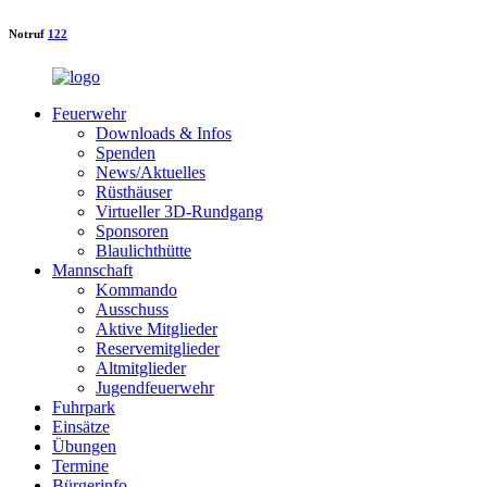
Notruf
122
Feuerwehr
Downloads & Infos
Spenden
News/Aktuelles
Rüsthäuser
Virtueller 3D-Rundgang
Sponsoren
Blaulichthütte
Mannschaft
Kommando
Ausschuss
Aktive Mitglieder
Reservemitglieder
Altmitglieder
Jugendfeuerwehr
Fuhrpark
Einsätze
Übungen
Termine
Bürgerinfo