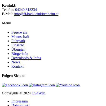
Kontakt:
Telefon:
04240 818234
E-Mail:
info@ff-badkleinkirchheim.at
Menu
Feuerwehr
Mannschaft
Fuhrpark
Einsätze
Übungen
Bürgerinfo
Downloads & Infos
News
Kontakt
Folgen Sie uns
Copyrights
© 2024
CS4Web
.
Impressum
Datenschutz