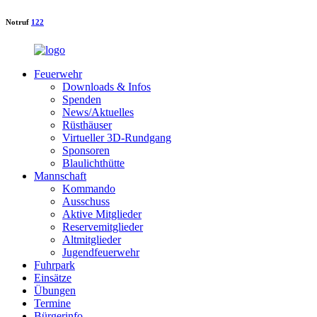
Notruf
122
Feuerwehr
Downloads & Infos
Spenden
News/Aktuelles
Rüsthäuser
Virtueller 3D-Rundgang
Sponsoren
Blaulichthütte
Mannschaft
Kommando
Ausschuss
Aktive Mitglieder
Reservemitglieder
Altmitglieder
Jugendfeuerwehr
Fuhrpark
Einsätze
Übungen
Termine
Bürgerinfo