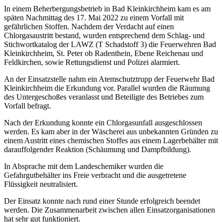
In einem Beherbergungsbetrieb in Bad Kleinkirchheim kam es am
späten Nachmittag des 17. Mai 2022 zu einem Vorfall mit
gefährlichen Stoffen. Nachdem der Verdacht auf einen
Chlorgasaustritt bestand, wurden entsprechend dem Schlag- und
Stichwortkatalog der LAWZ (T Schadstoff 3) die Feuerwehren Bad
Kleinkirchheim, St. Peter ob Radenthein, Ebene Reichenau und
Feldkirchen, sowie Rettungsdienst und Polizei alarmiert.
An der Einsatzstelle nahm ein Atemschutztrupp der Feuerwehr Bad
Kleinkirchheim die Erkundung vor. Parallel wurden die Räumung
des Untergeschoßes veranlasst und Beteiligte des Betriebes zum
Vorfall befragt.
Nach der Erkundung konnte ein Chlorgasunfall ausgeschlossen
werden. Es kam aber in der Wäscherei aus unbekannten Gründen zu
einem Austritt eines chemischen Stoffes aus einem Lagerbehälter mit
darauffolgender Reaktion (Schäumung und Dampfbildung).
In Absprache mit dem Landeschemiker wurden die
Gefahrgutbehälter ins Freie verbracht und die ausgetretene
Flüssigkeit neutralisiert.
Der Einsatz konnte nach rund einer Stunde erfolgreich beendet
werden. Die Zusammenarbeit zwischen allen Einsatzorganisationen
hat sehr gut funktioniert.