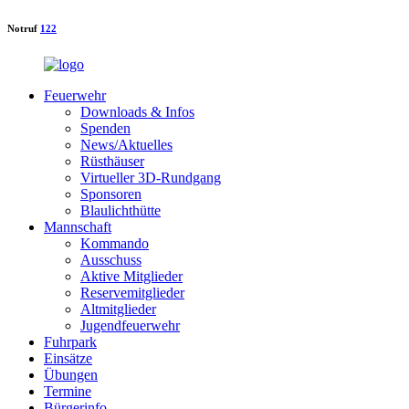
Notruf
122
Feuerwehr
Downloads & Infos
Spenden
News/Aktuelles
Rüsthäuser
Virtueller 3D-Rundgang
Sponsoren
Blaulichthütte
Mannschaft
Kommando
Ausschuss
Aktive Mitglieder
Reservemitglieder
Altmitglieder
Jugendfeuerwehr
Fuhrpark
Einsätze
Übungen
Termine
Bürgerinfo