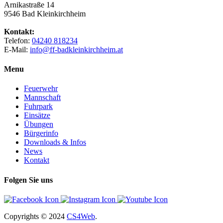
Arnikastraße 14
9546 Bad Kleinkirchheim
Kontakt:
Telefon:
04240 818234
E-Mail:
info@ff-badkleinkirchheim.at
Menu
Feuerwehr
Mannschaft
Fuhrpark
Einsätze
Übungen
Bürgerinfo
Downloads & Infos
News
Kontakt
Folgen Sie uns
Copyrights
© 2024
CS4Web
.