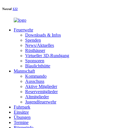
Notruf
122
Feuerwehr
Downloads & Infos
Spenden
News/Aktuelles
Rüsthäuser
Virtueller 3D-Rundgang
Sponsoren
Blaulichthütte
Mannschaft
Kommando
Ausschuss
Aktive Mitglieder
Reservemitglieder
Altmitglieder
Jugendfeuerwehr
Fuhrpark
Einsätze
Übungen
Termine
Bürgerinfo