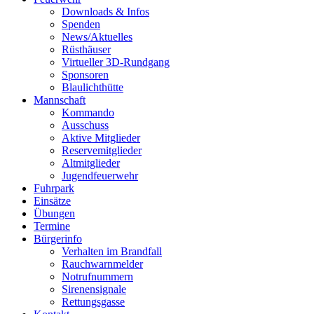
Downloads & Infos
Spenden
News/Aktuelles
Rüsthäuser
Virtueller 3D-Rundgang
Sponsoren
Blaulichthütte
Mannschaft
Kommando
Ausschuss
Aktive Mitglieder
Reservemitglieder
Altmitglieder
Jugendfeuerwehr
Fuhrpark
Einsätze
Übungen
Termine
Bürgerinfo
Verhalten im Brandfall
Rauchwarnmelder
Notrufnummern
Sirenensignale
Rettungsgasse