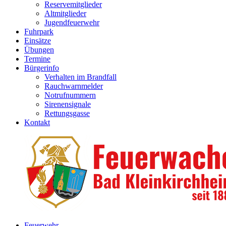
Reservemitglieder
Altmitglieder
Jugendfeuerwehr
Fuhrpark
Einsätze
Übungen
Termine
Bürgerinfo
Verhalten im Brandfall
Rauchwarnmelder
Notrufnummern
Sirenensignale
Rettungsgasse
Kontakt
Feuerwehr