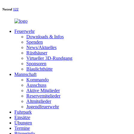
Notruf
122
Feuerwehr
Downloads & Infos
Spenden
News/Aktuelles
Rüsthäuser
Virtueller 3D-Rundgang
Sponsoren
Blaulichthütte
Mannschaft
Kommando
Ausschuss
Aktive Mitglieder
Reservemitglieder
Altmitglieder
Jugendfeuerwehr
Fuhrpark
Einsätze
Übungen
Termine
Bürgerinfo