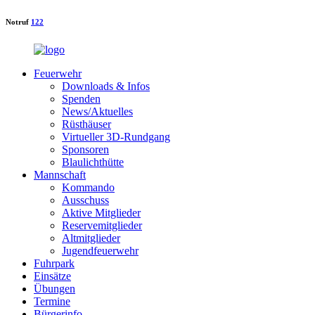
Notruf
122
Feuerwehr
Downloads & Infos
Spenden
News/Aktuelles
Rüsthäuser
Virtueller 3D-Rundgang
Sponsoren
Blaulichthütte
Mannschaft
Kommando
Ausschuss
Aktive Mitglieder
Reservemitglieder
Altmitglieder
Jugendfeuerwehr
Fuhrpark
Einsätze
Übungen
Termine
Bürgerinfo