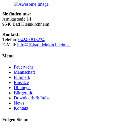
Sie finden uns:
Arnikastraße 14
9546 Bad Kleinkirchheim
Kontakt:
Telefon:
04240 818234
E-Mail:
info@ff-badkleinkirchheim.at
Menu
Feuerwehr
Mannschaft
Fuhrpark
Einsätze
Übungen
Bürgerinfo
Downloads & Infos
News
Kontakt
Folgen Sie uns