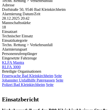
Techn. Rettung > Verkehrsunfall
Adresse
Dorfstraße 50, 9546 Bad Kleinkirchheim
Alarmierung Datum/Zeit
28.12.2025 20:42
Mannschaftsstärke
18
Einsatzart
Technischer Einsatz
Einsatzkategorie
Techn. Rettung > Verkehrsunfall
Alarmierungsart
Personenrufempfänger
Eingesetzte Fahrzeuge
KLFA Mantra
RLFA 3000
Beteiligte Organisationen
Feuerwache Bad Kleinkirchheim
Seite
Johanniter Unfallhilfe Patergassen
Seite
Polizei Bad Kleinkirchheim
Seite
Einsatzbericht