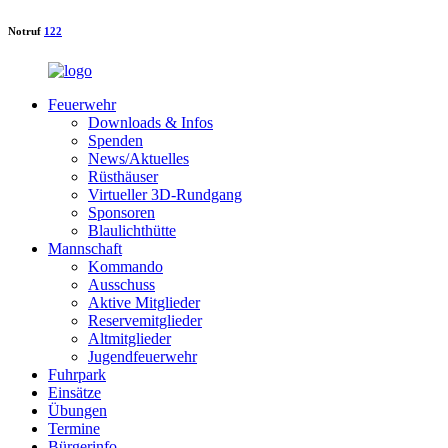
Notruf
122
Feuerwehr
Downloads & Infos
Spenden
News/Aktuelles
Rüsthäuser
Virtueller 3D-Rundgang
Sponsoren
Blaulichthütte
Mannschaft
Kommando
Ausschuss
Aktive Mitglieder
Reservemitglieder
Altmitglieder
Jugendfeuerwehr
Fuhrpark
Einsätze
Übungen
Termine
Bürgerinfo