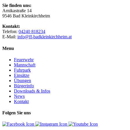
Sie finden uns:
Arnikastraße 14
9546 Bad Kleinkirchheim
Kontakt:
Telefon:
04240 818234
E-Mail:
info@ff-badkleinkirchheim.at
Menu
Feuerwehr
Mannschaft
Fuhrpark
Einsätze
Übungen
Bürgerinfo
Downloads & Infos
News
Kontakt
Folgen Sie uns