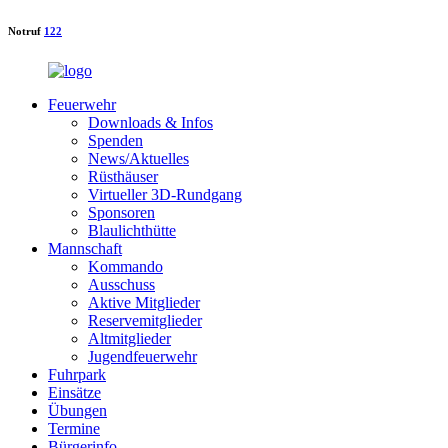
Notruf
122
Feuerwehr
Downloads & Infos
Spenden
News/Aktuelles
Rüsthäuser
Virtueller 3D-Rundgang
Sponsoren
Blaulichthütte
Mannschaft
Kommando
Ausschuss
Aktive Mitglieder
Reservemitglieder
Altmitglieder
Jugendfeuerwehr
Fuhrpark
Einsätze
Übungen
Termine
Bürgerinfo