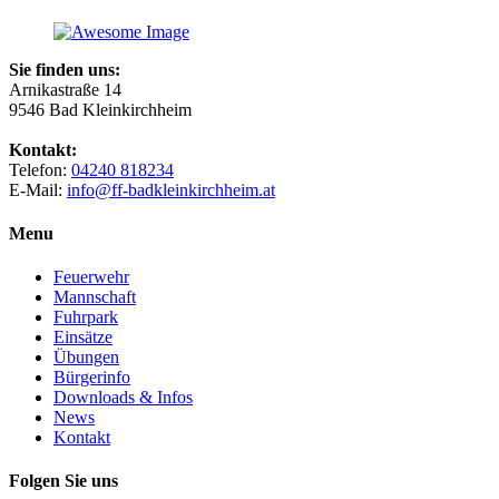
Sie finden uns:
Arnikastraße 14
9546 Bad Kleinkirchheim
Kontakt:
Telefon:
04240 818234
E-Mail:
info@ff-badkleinkirchheim.at
Menu
Feuerwehr
Mannschaft
Fuhrpark
Einsätze
Übungen
Bürgerinfo
Downloads & Infos
News
Kontakt
Folgen Sie uns