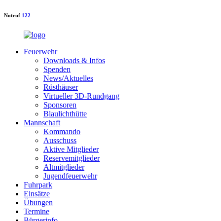
Notruf
122
Feuerwehr
Downloads & Infos
Spenden
News/Aktuelles
Rüsthäuser
Virtueller 3D-Rundgang
Sponsoren
Blaulichthütte
Mannschaft
Kommando
Ausschuss
Aktive Mitglieder
Reservemitglieder
Altmitglieder
Jugendfeuerwehr
Fuhrpark
Einsätze
Übungen
Termine
Bürgerinfo