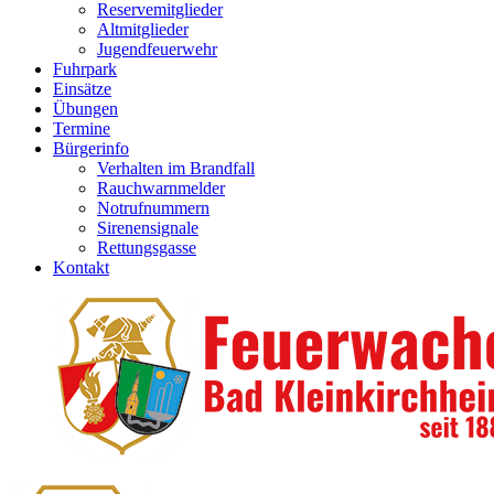
Reservemitglieder
Altmitglieder
Jugendfeuerwehr
Fuhrpark
Einsätze
Übungen
Termine
Bürgerinfo
Verhalten im Brandfall
Rauchwarnmelder
Notrufnummern
Sirenensignale
Rettungsgasse
Kontakt