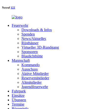
Notruf
122
Feuerwehr
Downloads & Infos
Spenden
News/Aktuelles
Rüsthäuser
Virtueller 3D-Rundgang
Sponsoren
Blaulichthütte
Mannschaft
Kommando
Ausschuss
Aktive Mitglieder
Reservemitglieder
Altmitglieder
Jugendfeuerwehr
Fuhrpark
Einsätze
Übungen
Termine
Bürgerinfo