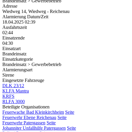
Brandeinsatz > Gewerbebetrieb
Adresse
Wiedweg 14, Wiedweg - Reichenau
Alarmierung Datum/Zeit
18.04.2025 02:39
Ausfahrtszeit
02:44
Einsatzende
04:30
Einsatzart
Brandeinsatz
Einsatzkategorie
Brandeinsatz > Gewerbebetrieb
Alarmierungsart
Sirene
Eingesetzte Fahrzeuge
DLK 23/12
KLFA Mantra
KRFS
RLFA 3000
Beteiligte Organisationen
Feuerwache Bad Kleinkirchheim
Seite
Feuerwehr Ebene Reichenau
Seite
Feuerwehr Patergassen
Seite
Johanniter Unfallhilfe Patergassen
Seite