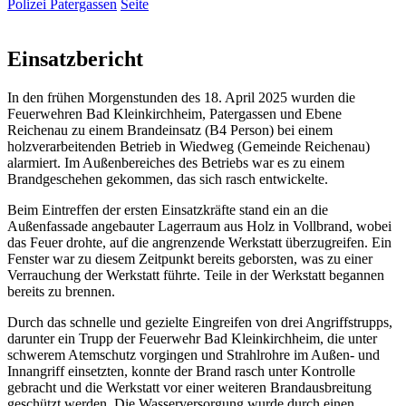
Polizei Patergassen
Seite
Einsatzbericht
In den frühen Morgenstunden des 18. April 2025 wurden die
Feuerwehren Bad Kleinkirchheim, Patergassen und Ebene
Reichenau zu einem Brandeinsatz (B4 Person) bei einem
holzverarbeitenden Betrieb in Wiedweg (Gemeinde Reichenau)
alarmiert. Im Außenbereiches des Betriebs war es zu einem
Brandgeschehen gekommen, das sich rasch entwickelte.
Beim Eintreffen der ersten Einsatzkräfte stand ein an die
Außenfassade angebauter Lagerraum aus Holz in Vollbrand, wobei
das Feuer drohte, auf die angrenzende Werkstatt überzugreifen. Ein
Fenster war zu diesem Zeitpunkt bereits geborsten, was zu einer
Verrauchung der Werkstatt führte. Teile in der Werkstatt begannen
bereits zu brennen.
Durch das schnelle und gezielte Eingreifen von drei Angriffstrupps,
darunter ein Trupp der Feuerwehr Bad Kleinkirchheim, die unter
schwerem Atemschutz vorgingen und Strahlrohre im Außen- und
Innangriff einsetzten, konnte der Brand rasch unter Kontrolle
gebracht und die Werkstatt vor einer weiteren Brandausbreitung
geschützt werden. Die Wasserversorgung wurde durch einen