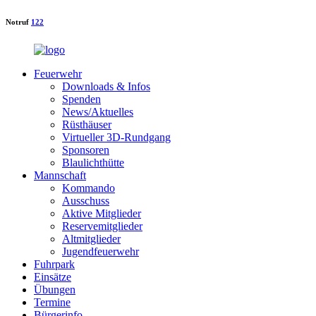
Notruf
122
Feuerwehr
Downloads & Infos
Spenden
News/Aktuelles
Rüsthäuser
Virtueller 3D-Rundgang
Sponsoren
Blaulichthütte
Mannschaft
Kommando
Ausschuss
Aktive Mitglieder
Reservemitglieder
Altmitglieder
Jugendfeuerwehr
Fuhrpark
Einsätze
Übungen
Termine
Bürgerinfo