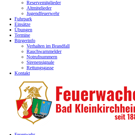
Reservemitglieder
Altmitglieder
Jugendfeuerwehr
Fuhrpark
Einsätze
Übungen
Termine
Bürgerinfo
Verhalten im Brandfall
Rauchwarnmelder
Notrufnummern
Sirenensignale
Rettungsgasse
Kontakt
Feuerwehr