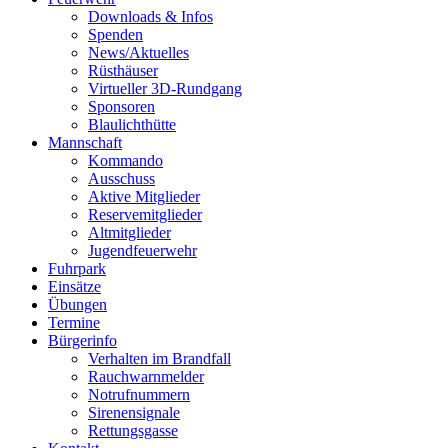
Downloads & Infos
Spenden
News/Aktuelles
Rüsthäuser
Virtueller 3D-Rundgang
Sponsoren
Blaulichthütte
Mannschaft
Kommando
Ausschuss
Aktive Mitglieder
Reservemitglieder
Altmitglieder
Jugendfeuerwehr
Fuhrpark
Einsätze
Übungen
Termine
Bürgerinfo
Verhalten im Brandfall
Rauchwarnmelder
Notrufnummern
Sirenensignale
Rettungsgasse