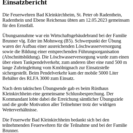
Einsatzbericht
Die Feuerwehren Bad Kleinkirchheim, St. Peter ob Radenthein,
Radenthein und Ebene Reichenau übten am 12.05.2023 gemeinsam
für den Ernstfall.
Übungsannahme war ein Wirtschaftsgebäudebrand bei der Familie
Brunner vlg. Eder im Mohnweg (B5). Schwerpunkt der Übung
waren der Aufbau einer ausreichenden Löschwasserversorgung
sowie die Bildung einer entsprechenden Führungsorganisation
(Abschnittsbildung). Die Löschwasserversorgung wurde zum einen
über einen Tankpendelverkehr, zum anderen über eine rund 500 m
lange Zubringleitung vom Kmölnignach zur Einsatzstelle
sichergestellt. Beim Pendelverkehr kam der mobile 5000 Liter
Behälter des RLFA 3000 zum Einsatz.
Nach dem taktischen Übungsende gab es beim Rüsthaus
Kleinkirchheim eine gemeinsame Schlussbesprechung. Der
Kommandant lobte dabei die Erreichung sämtlicher Übungsziele
und die große Motivation aller Teilnehmer trotz der widrigen
Wetterverhältnisse.
Die Feuerwehr Bad Kleinkirchheim bedankt sich bei den
teilnehmenden Feuerwehren für die Teilnahme und bei der Familie
Brunner.