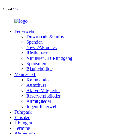
Notruf
122
Feuerwehr
Downloads & Infos
Spenden
News/Aktuelles
Rüsthäuser
Virtueller 3D-Rundgang
Sponsoren
Blaulichthütte
Mannschaft
Kommando
Ausschuss
Aktive Mitglieder
Reservemitglieder
Altmitglieder
Jugendfeuerwehr
Fuhrpark
Einsätze
Übungen
Termine
Bürgerinfo