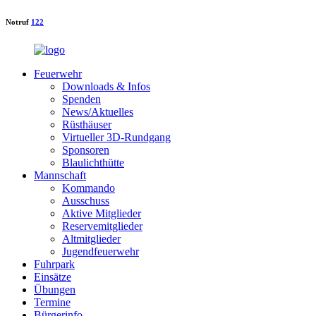
Notruf
122
Feuerwehr
Downloads & Infos
Spenden
News/Aktuelles
Rüsthäuser
Virtueller 3D-Rundgang
Sponsoren
Blaulichthütte
Mannschaft
Kommando
Ausschuss
Aktive Mitglieder
Reservemitglieder
Altmitglieder
Jugendfeuerwehr
Fuhrpark
Einsätze
Übungen
Termine
Bürgerinfo