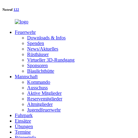
Notruf
122
Feuerwehr
Downloads & Infos
Spenden
News/Aktuelles
Rüsthäuser
Virtueller 3D-Rundgang
Sponsoren
Blaulichthütte
Mannschaft
Kommando
Ausschuss
Aktive Mitglieder
Reservemitglieder
Altmitglieder
Jugendfeuerwehr
Fuhrpark
Einsätze
Übungen
Termine
Bürgerinfo