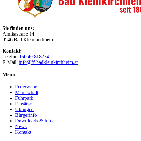
Sie finden uns:
Arnikastraße 14
9546 Bad Kleinkirchheim
Kontakt:
Telefon:
04240 818234
E-Mail:
info@ff-badkleinkirchheim.at
Menu
Feuerwehr
Mannschaft
Fuhrpark
Einsätze
Übungen
Bürgerinfo
Downloads & Infos
News
Kontakt