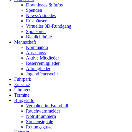
Downloads & Infos
Spenden
News/Aktuelles
Rüsthäuser
Virtueller 3D-Rundgang
Sponsoren
Blaulichthütte
Mannschaft
Kommando
Ausschuss
Aktive Mitglieder
Reservemitglieder
Altmitglieder
Jugendfeuerwehr
Fuhrpark
Einsätze
Übungen
Termine
Bürgerinfo
Verhalten im Brandfall
Rauchwarnmelder
Notrufnummern
Sirenensignale
Rettungsgasse