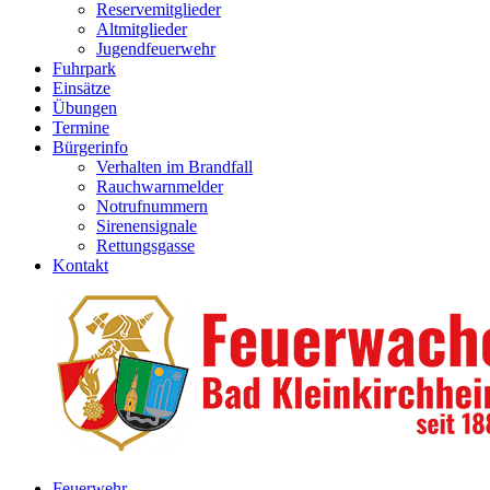
Reservemitglieder
Altmitglieder
Jugendfeuerwehr
Fuhrpark
Einsätze
Übungen
Termine
Bürgerinfo
Verhalten im Brandfall
Rauchwarnmelder
Notrufnummern
Sirenensignale
Rettungsgasse
Kontakt
Feuerwehr