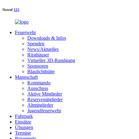
Notruf
122
Feuerwehr
Downloads & Infos
Spenden
News/Aktuelles
Rüsthäuser
Virtueller 3D-Rundgang
Sponsoren
Blaulichthütte
Mannschaft
Kommando
Ausschuss
Aktive Mitglieder
Reservemitglieder
Altmitglieder
Jugendfeuerwehr
Fuhrpark
Einsätze
Übungen
Termine
Bürgerinfo