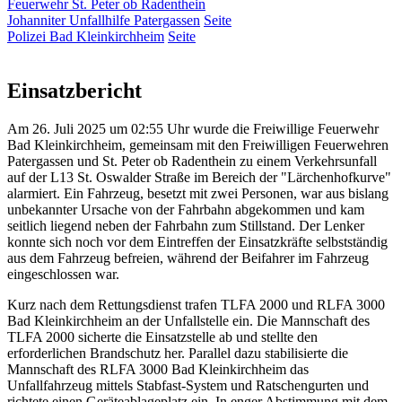
Feuerwehr St. Peter ob Radenthein
Johanniter Unfallhilfe Patergassen
Seite
Polizei Bad Kleinkirchheim
Seite
Einsatzbericht
Am 26. Juli 2025 um 02:55 Uhr wurde die Freiwillige Feuerwehr
Bad Kleinkirchheim, gemeinsam mit den Freiwilligen Feuerwehren
Patergassen und St. Peter ob Radenthein zu einem Verkehrsunfall
auf der L13 St. Oswalder Straße im Bereich der "Lärchenhofkurve"
alarmiert. Ein Fahrzeug, besetzt mit zwei Personen, war aus bislang
unbekannter Ursache von der Fahrbahn abgekommen und kam
seitlich liegend neben der Fahrbahn zum Stillstand. Der Lenker
konnte sich noch vor dem Eintreffen der Einsatzkräfte selbstständig
aus dem Fahrzeug befreien, während der Beifahrer im Fahrzeug
eingeschlossen war.
Kurz nach dem Rettungsdienst trafen TLFA 2000 und RLFA 3000
Bad Kleinkirchheim an der Unfallstelle ein. Die Mannschaft des
TLFA 2000 sicherte die Einsatzstelle ab und stellte den
erforderlichen Brandschutz her. Parallel dazu stabilisierte die
Mannschaft des RLFA 3000 Bad Kleinkirchheim das
Unfallfahrzeug mittels Stabfast-System und Ratschengurten und
richtete einen Geräteablageplatz ein. In enger Abstimmung mit dem