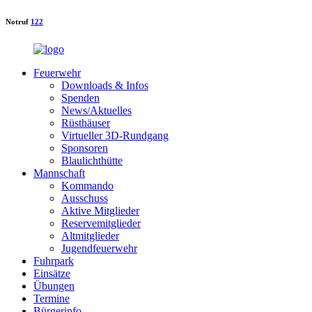
Notruf
122
Feuerwehr
Downloads & Infos
Spenden
News/Aktuelles
Rüsthäuser
Virtueller 3D-Rundgang
Sponsoren
Blaulichthütte
Mannschaft
Kommando
Ausschuss
Aktive Mitglieder
Reservemitglieder
Altmitglieder
Jugendfeuerwehr
Fuhrpark
Einsätze
Übungen
Termine
Bürgerinfo