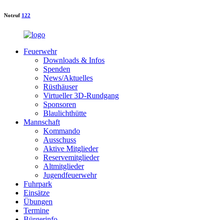
Notruf
122
Feuerwehr
Downloads & Infos
Spenden
News/Aktuelles
Rüsthäuser
Virtueller 3D-Rundgang
Sponsoren
Blaulichthütte
Mannschaft
Kommando
Ausschuss
Aktive Mitglieder
Reservemitglieder
Altmitglieder
Jugendfeuerwehr
Fuhrpark
Einsätze
Übungen
Termine
Bürgerinfo