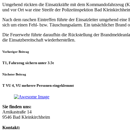
Umgehend rückten die Einsatzkräfte mit dem Kommandofahrzeug (KD
und vor Ort war eine Streife der Polizeiinspektion Bad Kleinkirchhei
Nach dem raschen Eintreffen führte der Einsatzleiter umgehend ein
sich um einen Fehl- bzw. Täuschungsalarm. Ein tatsächlicher Brand o
Die Feuerwehr führte daraufhin die Rückstellung der Brandmeldeanlag
die Einsatzbereitschaft wiederherstellen.
Vorheriger Beitrag
T1, Fahrzeug sichern unter 3.​5t
Nächster Beitrag
T VU 4, VU mehrere Personen eingeklemmt
Sie finden uns:
Arnikastraße 14
9546 Bad Kleinkirchheim
Kontakt: