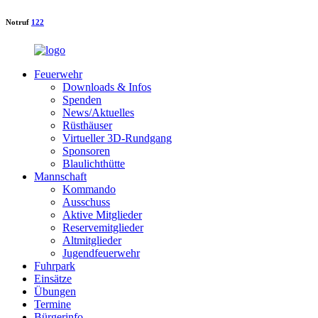
Notruf
122
Feuerwehr
Downloads & Infos
Spenden
News/Aktuelles
Rüsthäuser
Virtueller 3D-Rundgang
Sponsoren
Blaulichthütte
Mannschaft
Kommando
Ausschuss
Aktive Mitglieder
Reservemitglieder
Altmitglieder
Jugendfeuerwehr
Fuhrpark
Einsätze
Übungen
Termine
Bürgerinfo