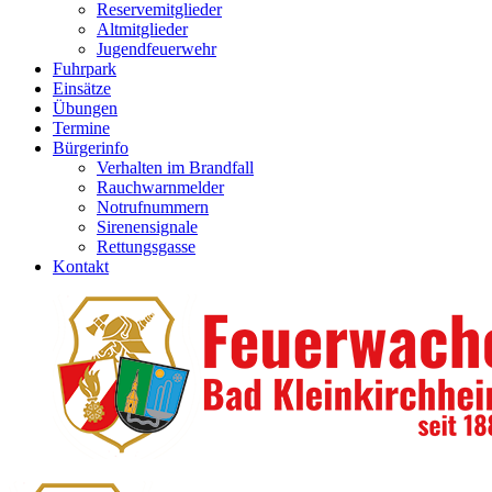
Reservemitglieder
Altmitglieder
Jugendfeuerwehr
Fuhrpark
Einsätze
Übungen
Termine
Bürgerinfo
Verhalten im Brandfall
Rauchwarnmelder
Notrufnummern
Sirenensignale
Rettungsgasse
Kontakt