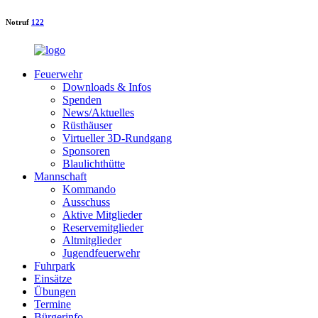
Notruf
122
Feuerwehr
Downloads & Infos
Spenden
News/Aktuelles
Rüsthäuser
Virtueller 3D-Rundgang
Sponsoren
Blaulichthütte
Mannschaft
Kommando
Ausschuss
Aktive Mitglieder
Reservemitglieder
Altmitglieder
Jugendfeuerwehr
Fuhrpark
Einsätze
Übungen
Termine
Bürgerinfo