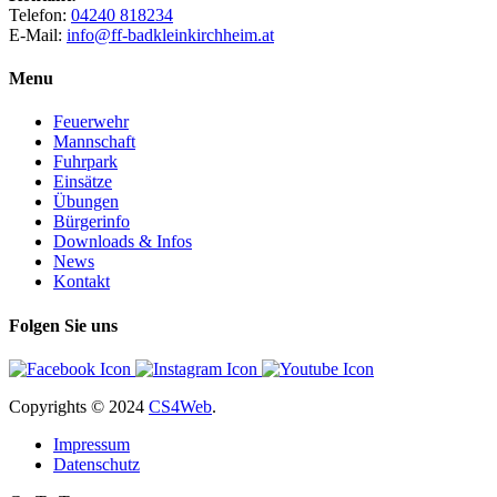
Telefon:
04240 818234
E-Mail:
info@ff-badkleinkirchheim.at
Menu
Feuerwehr
Mannschaft
Fuhrpark
Einsätze
Übungen
Bürgerinfo
Downloads & Infos
News
Kontakt
Folgen Sie uns
Copyrights
© 2024
CS4Web
.
Impressum
Datenschutz