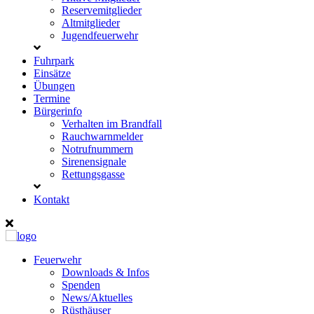
Reservemitglieder
Altmitglieder
Jugendfeuerwehr
Fuhrpark
Einsätze
Übungen
Termine
Bürgerinfo
Verhalten im Brandfall
Rauchwarnmelder
Notrufnummern
Sirenensignale
Rettungsgasse
Kontakt
Feuerwehr
Downloads & Infos
Spenden
News/Aktuelles
Rüsthäuser