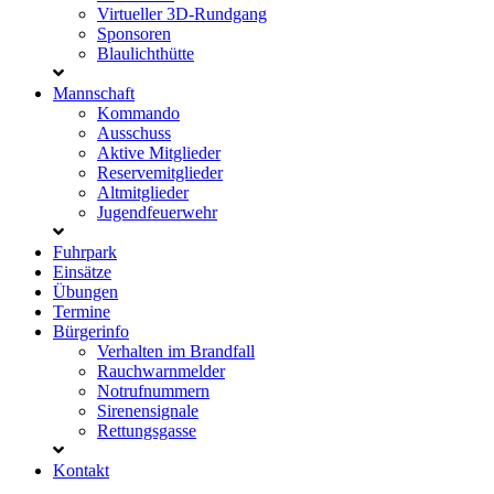
Virtueller 3D-Rundgang
Sponsoren
Blaulichthütte
Mannschaft
Kommando
Ausschuss
Aktive Mitglieder
Reservemitglieder
Altmitglieder
Jugendfeuerwehr
Fuhrpark
Einsätze
Übungen
Termine
Bürgerinfo
Verhalten im Brandfall
Rauchwarnmelder
Notrufnummern
Sirenensignale
Rettungsgasse
Kontakt