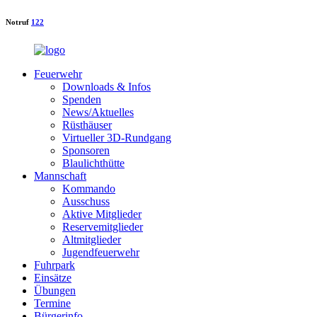
Notruf
122
Feuerwehr
Downloads & Infos
Spenden
News/Aktuelles
Rüsthäuser
Virtueller 3D-Rundgang
Sponsoren
Blaulichthütte
Mannschaft
Kommando
Ausschuss
Aktive Mitglieder
Reservemitglieder
Altmitglieder
Jugendfeuerwehr
Fuhrpark
Einsätze
Übungen
Termine
Bürgerinfo