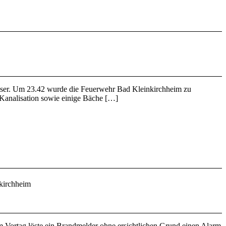
Wasser. Um 23.42 wurde die Feuerwehr Bad Kleinkirchheim zu
e Kanalisation sowie einige Bäche […]
kirchheim
Vortag löste ein Brandmelder ohne ersichtlichen Grund einen Alarm