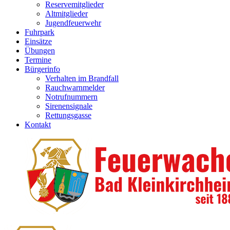
Reservemitglieder
Altmitglieder
Jugendfeuerwehr
Fuhrpark
Einsätze
Übungen
Termine
Bürgerinfo
Verhalten im Brandfall
Rauchwarnmelder
Notrufnummern
Sirenensignale
Rettungsgasse
Kontakt