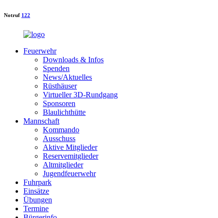
Notruf
122
Feuerwehr
Downloads & Infos
Spenden
News/Aktuelles
Rüsthäuser
Virtueller 3D-Rundgang
Sponsoren
Blaulichthütte
Mannschaft
Kommando
Ausschuss
Aktive Mitglieder
Reservemitglieder
Altmitglieder
Jugendfeuerwehr
Fuhrpark
Einsätze
Übungen
Termine
Bürgerinfo