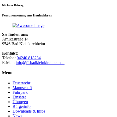
Nächster Beitrag
Personenrettung aus Heuladekran
Sie finden uns:
Arnikastraße 14
9546 Bad Kleinkirchheim
Kontakt:
Telefon:
04240 818234
E-Mail:
info@ff-badkleinkirchheim.at
Menu
Feuerwehr
Mannschaft
Fuhrpark
Einsätze
Übungen
Bürgerinfo
Downloads & Infos
News