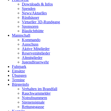
Downloads & Infos
Spenden
News/Aktuelles
Rüsthäuser
Virtueller 3D-Rundgang
Sponsoren
Blaulichthütte
Mannschaft
Kommando
Ausschuss
Aktive Mitglieder
Reservemitglieder
Altmitglieder
Jugendfeuerwehr
Fuhrpark
Einsätze
Übungen
Termine
Bürgerinfo
Verhalten im Brandfall
Rauchwarnmelder
Notrufnummern
Sirenensignale
Rettungsgasse