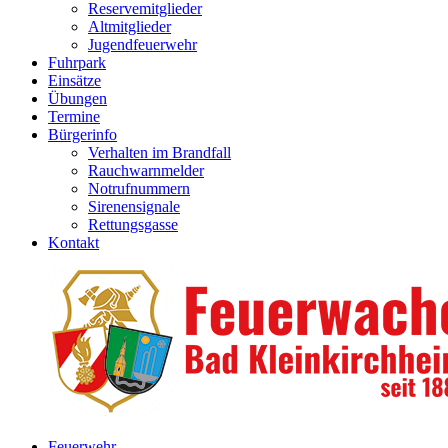
Reservemitglieder
Altmitglieder
Jugendfeuerwehr
Fuhrpark
Einsätze
Übungen
Termine
Bürgerinfo
Verhalten im Brandfall
Rauchwarnmelder
Notrufnummern
Sirenensignale
Rettungsgasse
Kontakt
Feuerwehr