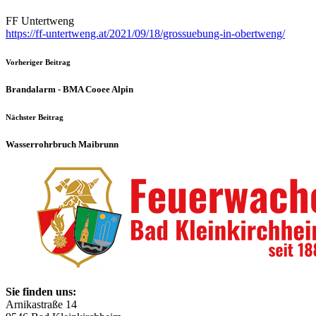
FF Untertweng
https://ff-untertweng.at/2021/09/18/grossuebung-in-obertweng/
Vorheriger Beitrag
Brandalarm - BMA Cooee Alpin
Nächster Beitrag
Wasserrohrbruch Maibrunn
Sie finden uns:
Arnikastraße 14