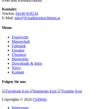
9546 Bad Kleinkirchheim
Kontakt:
Telefon:
04240 818234
E-Mail:
info@ff-badkleinkirchheim.at
Menu
Feuerwehr
Mannschaft
Fuhrpark
Einsätze
Übungen
Bürgerinfo
Downloads & Infos
News
Kontakt
Folgen Sie uns
Copyrights
© 2024
CS4Web
.
Impressum