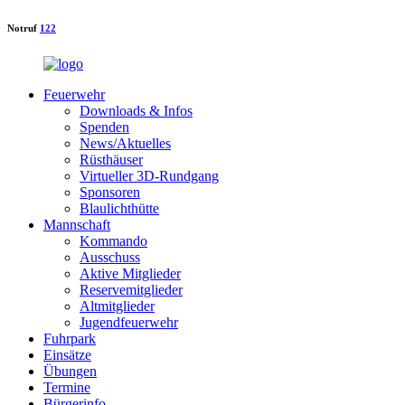
Notruf
122
Feuerwehr
Downloads & Infos
Spenden
News/Aktuelles
Rüsthäuser
Virtueller 3D-Rundgang
Sponsoren
Blaulichthütte
Mannschaft
Kommando
Ausschuss
Aktive Mitglieder
Reservemitglieder
Altmitglieder
Jugendfeuerwehr
Fuhrpark
Einsätze
Übungen
Termine
Bürgerinfo