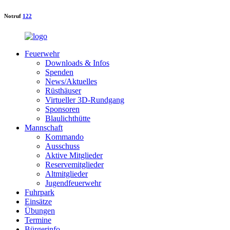
Notruf
122
Feuerwehr
Downloads & Infos
Spenden
News/Aktuelles
Rüsthäuser
Virtueller 3D-Rundgang
Sponsoren
Blaulichthütte
Mannschaft
Kommando
Ausschuss
Aktive Mitglieder
Reservemitglieder
Altmitglieder
Jugendfeuerwehr
Fuhrpark
Einsätze
Übungen
Termine
Bürgerinfo