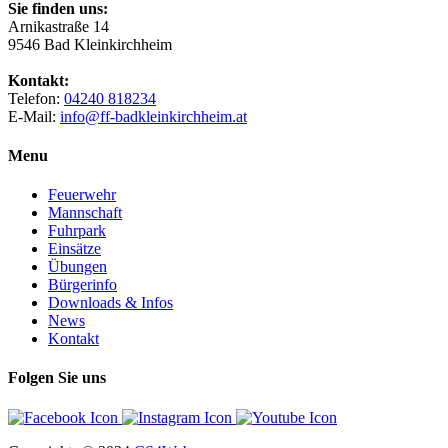
Sie finden uns:
Arnikastraße 14
9546 Bad Kleinkirchheim
Kontakt:
Telefon:
04240 818234
E-Mail:
info@ff-badkleinkirchheim.at
Menu
Feuerwehr
Mannschaft
Fuhrpark
Einsätze
Übungen
Bürgerinfo
Downloads & Infos
News
Kontakt
Folgen Sie uns