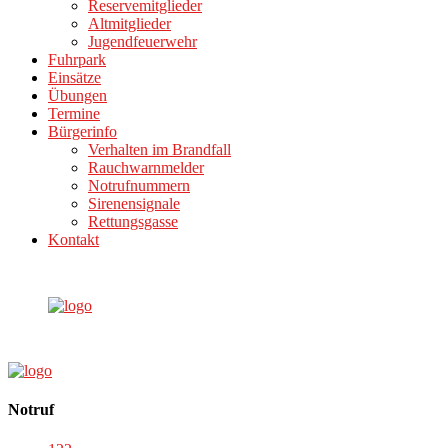
Reservemitglieder
Altmitglieder
Jugendfeuerwehr
Fuhrpark
Einsätze
Übungen
Termine
Bürgerinfo
Verhalten im Brandfall
Rauchwarnmelder
Notrufnummern
Sirenensignale
Rettungsgasse
Kontakt
Notruf