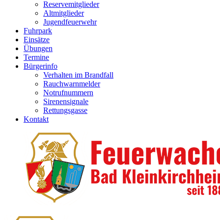
Reservemitglieder
Altmitglieder
Jugendfeuerwehr
Fuhrpark
Einsätze
Übungen
Termine
Bürgerinfo
Verhalten im Brandfall
Rauchwarnmelder
Notrufnummern
Sirenensignale
Rettungsgasse
Kontakt